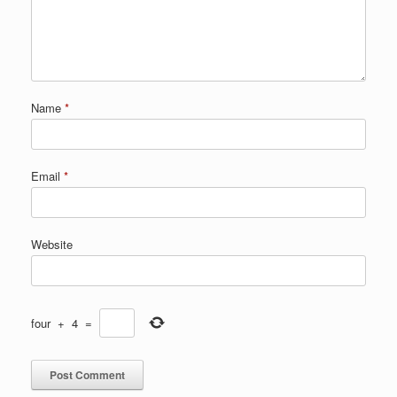
Name
*
Email
*
Website
four
+
4
=