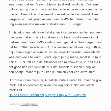
was, maar dat een ‘velomobielcol’ juist wel handig is. Ook een
bril kan nuttig zijn om zo af en toe (in ieder geval) de ogen rust te
gunnen. Ben ook erg benieuwd hoeveel herrie Kali maakt. Ben
vergeten om het geluidsniveau van de AW te meten, misschien
nog even een ritje maken of straks aan LFB vragen.
Thuisgekomen heb ik de fietskar en kids gedropt en ben nog een
ritje gaan maken. Dat ging al een stuk beter windje mee ging ik
met een vaart van 30-35 km/h op mijn gemakje. Wind tegen werd
dat toch 20-25 (windkracht 4). De velomobielcol was nog nuttiger,
mijn oren vlogen er bijna af. Nu in loopshirt gereden, maareh dat
was nog veels te warm, vooral op mijn rug (oeps, moet ik in mijn
nakie…). Nu zit er in de alleweder een rainbow zitje, in Kali als ik
het goed heb een ventisit, dus dat scheelt misschien nog wel
een beetje, maar mijn trui kan ik inruilen voor een extra shirt.
Hmmm en toen dacht ik, ik zet de route er even bij, maar de gpx-
track laat op googlemap alleen de waypoints zien en niet de
track zelf….
Route Utrecht Oldenzaal
Map your trip with EveryTrail
Posted in
Uncategorized
.