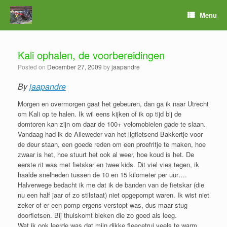
Menu
Kali ophalen, de voorbereidingen
Posted on
December 27, 2009
by
jaapandre
By
jaapandre
Morgen en overmorgen gaat het gebeuren, dan ga ik naar Utrecht
om Kali op te halen. Ik wil eens kijken of ik op tijd bij de
domtoren kan zijn om daar de 100+ velomobielen gade te slaan.
Vandaag had ik de Alleweder van het ligfietsend Bakkertje voor
de deur staan, een goede reden om een proefritje te maken, hoe
zwaar is het, hoe stuurt het ook al weer, hoe koud is het. De
eerste rit was met fietskar en twee kids. Dit viel vies tegen, ik
haalde snelheden tussen de 10 en 15 kilometer per uur….
Halverwege bedacht ik me dat ik de banden van de fietskar (die
nu een half jaar of zo stilstaat) niet opgepompt waren. Ik wist niet
zeker of er een pomp ergens verstopt was, dus maar stug
doorfietsen. Bij thuiskomt bleken die zo goed als leeg.
Wat ik ook leerde was dat mijn dikke fleecetrui veels te warm