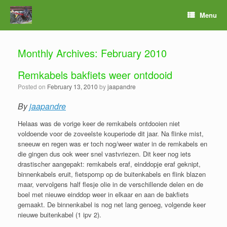
Menu
Monthly Archives:
February 2010
Remkabels bakfiets weer ontdooid
Posted on
February 13, 2010
by
jaapandre
By
jaapandre
Helaas was de vorige keer de remkabels ontdooien niet
voldoende voor de zoveelste kouperiode dit jaar. Na flinke mist,
sneeuw en regen was er toch nog/weer water in de remkabels en
die gingen dus ook weer snel vastvriezen. Dit keer nog iets
drastischer aangepakt: remkabels eraf, einddopje eraf geknipt,
binnenkabels eruit, fietspomp op de buitenkabels en flink blazen
maar, vervolgens half flesje olie in de verschillende delen en de
boel met nieuwe einddop weer in elkaar en aan de bakfiets
gemaakt. De binnenkabel is nog net lang genoeg, volgende keer
nieuwe buitenkabel (1 ipv 2).