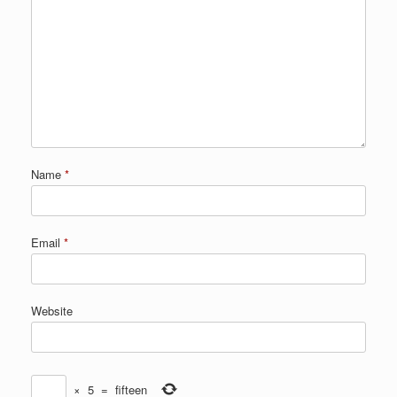
Name
*
Email
*
Website
×
5
=
fifteen