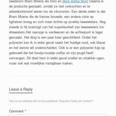
(wederom Bram Moens als bron en
deze duitse bron
) Daarna is
de productie gestaakt, omdat ze niet verkochten en te
arbeidsintensief waren tov de inkomsten. Een derde reden is dat
Bram Moens die de frames bouwde, een andere visie op
ligfietsen kreeg en zich meer richtte op (snelle) tweewielers. Nog
steeds is hij overtuigt van het superieuriteit van tweewielers tov
driewielers.Het raampje is verdwenen en de achterpunt is lager
gemaakt. Het ding is een paar keer geschilderd. Onder het
polyester kan ik in ieder geval naast het huidige rood, ook blauw
en het eerste wit onderscheiden. Ook is er een polyester kap op
gebouwd die het houtje-touwtje zeiltje uit zijn jeugd heeft
vervangen. Dit doet hem in ieder geval sneller en strakker ogen,
maar ook wat moeilijker instapbaar maken.
Leave a Reply
Your email address will not be published.
Required fields are marked
*
Comment
*