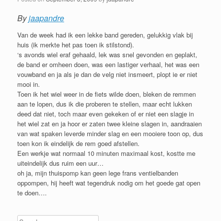
By
jaapandre
Van de week had ik een lekke band gereden, gelukkig vlak bij
huis (ik merkte het pas toen ik stilstond).
‘s avonds wiel eraf gehaald, lek was snel gevonden en geplakt,
de band er omheen doen, was een lastiger verhaal, het was een
vouwband en ja als je dan de velg niet insmeert, plopt ie er niet
mooi in.
Toen ik het wiel weer in de fiets wilde doen, bleken de remmen
aan te lopen, dus ik die proberen te stellen, maar echt lukken
deed dat niet, toch maar even gekeken of er niet een slagje in
het wiel zat en ja hoor er zaten twee kleine slagen in, aandraaien
van wat spaken leverde minder slag en een mooiere toon op, dus
toen kon ik eindelijk de rem goed afstellen.
Een werkje wat normaal 10 minuten maximaal kost, kostte me
uiteindelijk dus ruim een uur…
oh ja, mijn thuispomp kan geen lege frans ventielbanden
oppompen, hij heeft wat tegendruk nodig om het goede gat open
te doen….
Search