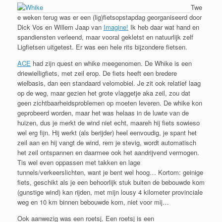
Twe
e weken terug was er een (lig)fietsopstapdag georganiseerd door
Dick Vos en Willem Jaap van
Imagine!
Ik heb daar wat hand en
spandiensten verleend, maar vooral gekletst en natuurlijk zelf
Ligfietsen uitgetest. Er was een hele rits bijzondere fietsen.
ACE
had zijn quest en whike meegenomen. De Whike is een
driewielligfiets, met zeil erop. De fiets heeft een bredere
wielbasis, dan een standaard velomobiel. Je zit ook relatief laag
op de weg, maar gezien het grote vlaggetje aka zeil, zou dat
geen zichtbaarheidsproblemen op moeten leveren. De whike kon
geprobeerd worden, maar het was helaas in de luwte van de
huizen, dus je merkt de wind niet echt, maareh hij fiets sowieso
wel erg fijn. Hij werkt (als berijder) heel eenvoudig, je spant het
zeil aan en hij vangt de wind, rem je stevig, wordt automatisch
het zeil ontspannen en daarmee ook het aandrijvend vermogen.
Tis wel even oppassen met takken en lage
tunnels/verkeerslichten, want je bent wel hoog… Kortom: geinige
fiets, geschikt als je een behoorlijk stuk buiten de bebouwde kom
(gunstige wind) kan rijden, met mijn lousy 4 kilometer provinciale
weg en 10 km binnen bebouwde kom, niet voor mij…
Ook aanwezig was een roetsj. Een roetsj is een