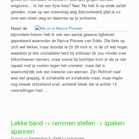
enigszins… Is het een fijne fiets? Nee. Nu heb ik op strak asfalt
gereden, maar op een steenslag weg (bijvoorbeeld) glijd je zo
over een steen weg en daarmee op je achterste.
Naast de
bijzondere fietsen heb ik ook een aantal gewone ligfietsen
geprobeerd waaronder de Nazca Pioneer van Eddo. Die fiets op
zich wel lekker, maar doordat ie 2x 26 inch is, is de zit wat hoger,
waardoor je iets onstabieler bent bij stilstaan (ik zou minder snel
klikschoenen nemen), maar vooral bij bochtjes kom je als je niet
oppast met je voeten tegen het voorwiel, maar dat is
waarschijnlijk ook een kwestie van wennen. Zijn Rohlnof naaf
was wel grappig, ik schakelde en schakelde maar, maar trapte
nog steeds ontzettend snel, achteraf bleek dat ie achter 14
versnellingen had….
Lekke band -> remmen stellen -> spaken
spannen
Posted on
September 3, 2009
by
jaapandre