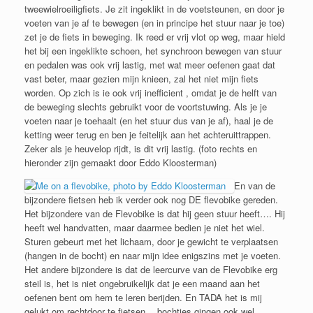
tweewielroeiligfiets. Je zit ingeklikt in de voetsteunen, en door je
voeten van je af te bewegen (en in principe het stuur naar je toe)
zet je de fiets in beweging. Ik reed er vrij vlot op weg, maar hield
het bij een ingeklikte schoen, het synchroon bewegen van stuur
en pedalen was ook vrij lastig, met wat meer oefenen gaat dat
vast beter, maar gezien mijn knieen, zal het niet mijn fiets
worden. Op zich is ie ook vrij inefficient , omdat je de helft van
de beweging slechts gebruikt voor de voortstuwing. Als je je
voeten naar je toehaalt (en het stuur dus van je af), haal je de
ketting weer terug en ben je feitelijk aan het achteruittrappen.
Zeker als je heuvelop rijdt, is dit vrij lastig. (foto rechts en
hieronder zijn gemaakt door Eddo Kloosterman)
En van de
bijzondere fietsen heb ik verder ook nog DE flevobike gereden.
Het bijzondere van de Flevobike is dat hij geen stuur heeft…. Hij
heeft wel handvatten, maar daarmee bedien je niet het wiel.
Sturen gebeurt met het lichaam, door je gewicht te verplaatsen
(hangen in de bocht) en naar mijn idee enigszins met je voeten.
Het andere bijzondere is dat de leercurve van de Flevobike erg
steil is, het is niet ongebruikelijk dat je een maand aan het
oefenen bent om hem te leren berijden. En TADA het is mij
gelukt om rechtdoor te fietsen… bochtjes gingen ook wel